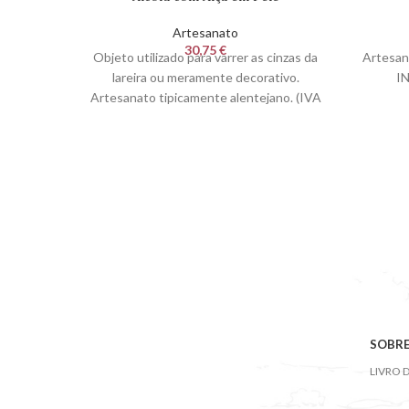
Artesanato
30,75
€
Objeto utilizado para varrer as cinzas da
Artesan
lareira ou meramente decorativo.
I
Artesanato tipicamente alentejano. (IVA
INCLUIDO À TAXA DE 23%)
SOBRE
LIVRO 