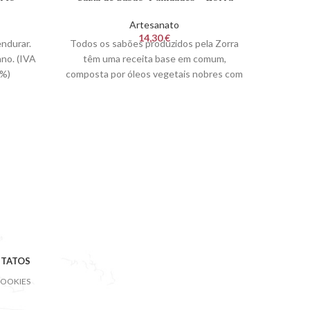
Artesanato
14,30
€
ndurar.
Todos os sabões produzidos pela Zorra
De Coraç
no. (IVA
têm uma receita base em comum,
e dese
%)
composta por óleos vegetais nobres com
susten
propriedades altamente hidratantes e
Alentej
desinfetantes. (IVA INCLUIDO À TAXA
DE 23%)
TATOS
COOKIES