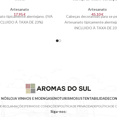
Artesanato
Artesanato
17,95
€
45,10
€
ato tipicamente alentejano. (IVA
Cabeças decorativas para se pe
NCLUIDO À TAXA DE 23%)
Artesanato tipicamente alenteja
INCLUIDO À TAXA DE 23
 NÓS
LOJA VINHOS E MOENGAS
ENOTURISMO
SUSTENTABILIDADE
CON
DE RECLAMAÇÕES
TERMOS E CONDIÇÕES
POLÍTICA DE PRIVACIDADE
POLÍTICA DE 
Siga-nos: