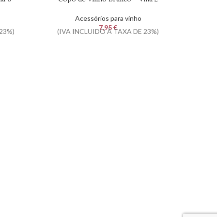
Acessórios para vinho
7,95
€
23%)
(IVA INCLUIDO À TAXA DE 23%)
(IVA