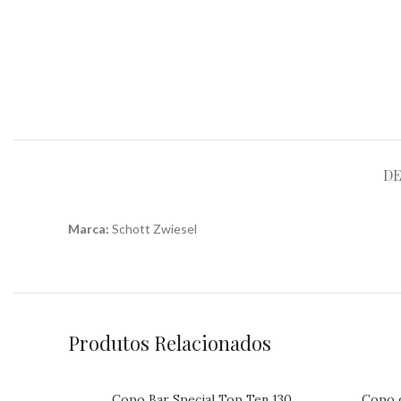
DE
Marca:
Schott Zwiesel
Produtos Relacionados
Copo Bar Special Top Ten 130
Copo d