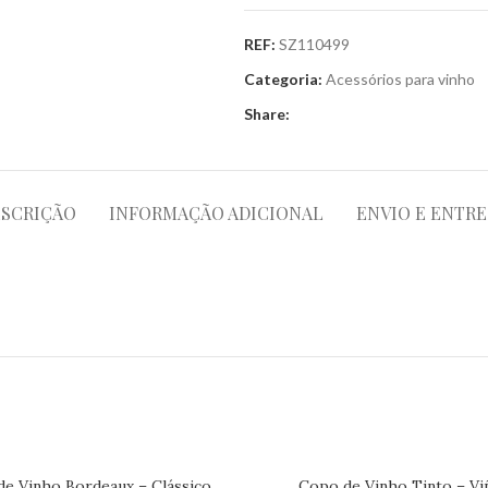
REF:
SZ110499
Categoria:
Acessórios para vinho
Share:
SCRIÇÃO
INFORMAÇÃO ADICIONAL
ENVIO E ENTR
e Vinho Bordeaux – Clássico
Copo de Vinho Tinto – Vi