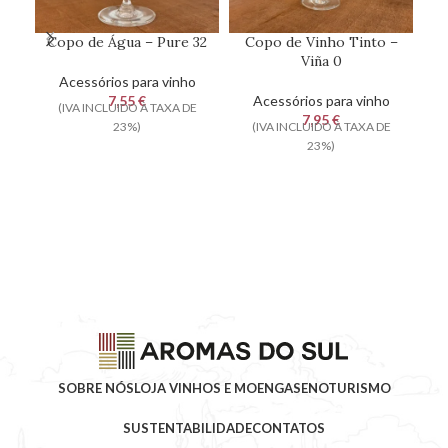
Copo de Água – Pure 32
Copo de Vinho Tinto –
C
Viña 0
Acessórios para vinho
7,55
€
Acessórios para vinho
(IVA INCLUIDO À TAXA DE
7,95
€
23%)
(IVA INCLUIDO À TAXA DE
23%)
SOBRE NÓS
LOJA VINHOS E MOENGAS
ENOTURISMO
SUSTENTABILIDADE
CONTATOS