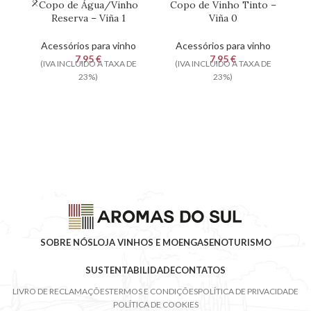
Copo de Água/Vinho
Copo de Vinho Tinto –
C
Reserva – Viña 1
Viña 0
Acessórios para vinho
Acessórios para vinho
7,95
€
7,95
€
(IVA INCLUIDO À TAXA DE
(IVA INCLUIDO À TAXA DE
23%)
23%)
SOBRE NÓS
LOJA VINHOS E MOENGAS
ENOTURISMO
SUSTENTABILIDADE
CONTATOS
LIVRO DE RECLAMAÇÕES
TERMOS E CONDIÇÕES
POLÍTICA DE PRIVACIDADE
POLÍTICA DE COOKIES