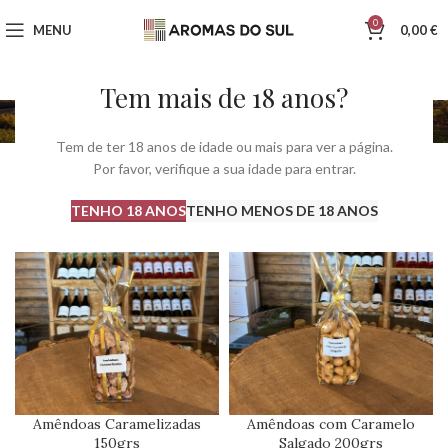
0
MENU
0,00
€
Tem mais de 18 anos?
Moengas Doces
Início
Moengas Doces
A mostrar 1–12 de 21 resultados
Tem de ter 18 anos de idade ou mais para ver a página.
Por favor, verifique a sua idade para entrar.
Show sidebar
TENHO 18 ANOS
TENHO MENOS DE 18 ANOS
Amêndoas Caramelizadas
Amêndoas com Caramelo
150grs
Salgado 200grs