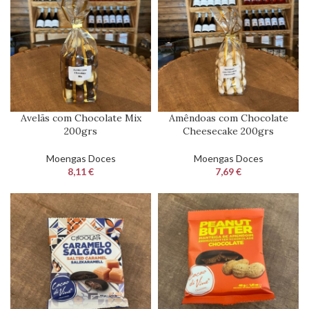
Avelãs com Chocolate Mix
Amêndoas com Chocolate
200grs
Cheesecake 200grs
Moengas Doces
Moengas Doces
8,11
€
7,69
€