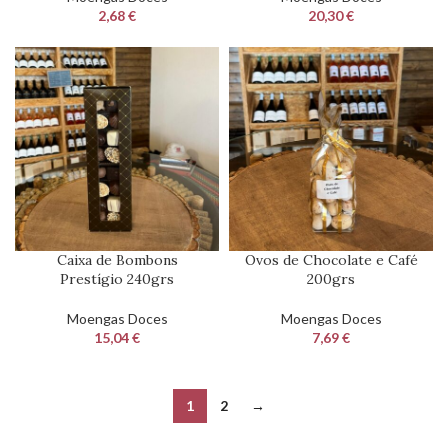
2,68
€
20,30
€
Ovos de Chocolate e Café
Caixa de Bombons
200grs
Prestígio 240grs
Moengas Doces
Moengas Doces
7,69
€
15,04
€
1
2
→